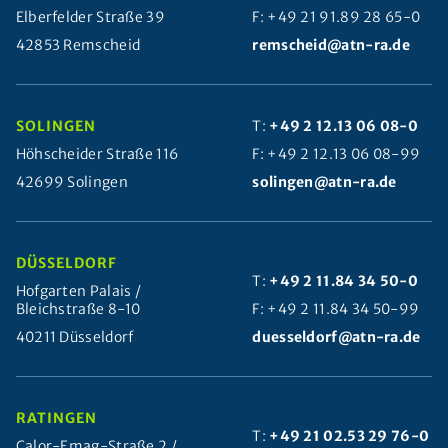
Elberfelder Straße 39
F: +49 21 91.89 28 65-0
42853 Remscheid
remscheid@atn-ra.de
SOLINGEN
T:
+49 2 12.13 06 08-0
Höhscheider Straße 116
F: +49 2 12.13 06 08-99
42699 Solingen
solingen@atn-ra.de
DÜSSELDORF
T:
+49 2 11.84 34 50-0
Hofgarten Palais /
Bleichstraße 8-10
F: +49 2 11.84 34 50-99
40211 Düsseldorf
duesseldorf@atn-ra.de
RATINGEN
T:
+49 21 02.53 29 76-0
Calor-Emag-Straße 2 /