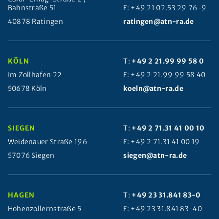
Bahnstraße 51
F: +49 21 02.53 29 76-9
40878 Ratingen
ratingen@atn-ra.de
KÖLN
T:
+49 2 21.99 99 58 0
Im Zollhafen 22
F: +49 2 21.99 99 58 40
50678 Köln
koeln@atn-ra.de
SIEGEN
T:
+49 2 71.31 41 00 10
Weidenauer Straße 196
F: +49 2 71.31 41 00 19
57076 Siegen
siegen@atn-ra.de
HAGEN
T:
+49 23 31.841 83-0
Hohenzollernstraße 5
F: +49 23 31.841 83-40