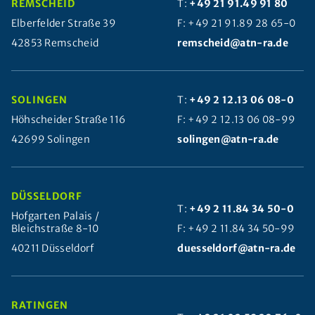
REMSCHEID
T:
+49 21 91.49 91 80
Elberfelder Straße 39
F: +49 21 91.89 28 65-0
42853 Remscheid
remscheid@atn-ra.de
SOLINGEN
T:
+49 2 12.13 06 08-0
Höhscheider Straße 116
F: +49 2 12.13 06 08-99
42699 Solingen
solingen@atn-ra.de
DÜSSELDORF
T:
+49 2 11.84 34 50-0
Hofgarten Palais /
Bleichstraße 8-10
F: +49 2 11.84 34 50-99
40211 Düsseldorf
duesseldorf@atn-ra.de
RATINGEN