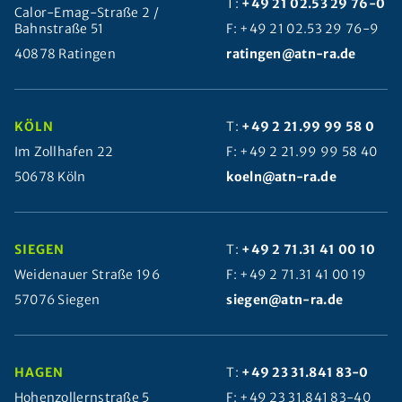
T:
+49 21 02.53 29 76-0
Calor-Emag-Straße 2 /
Bahnstraße 51
F: +49 21 02.53 29 76-9
40878 Ratingen
ratingen@atn-ra.de
KÖLN
T:
+49 2 21.99 99 58 0
Im Zollhafen 22
F: +49 2 21.99 99 58 40
50678 Köln
koeln@atn-ra.de
SIEGEN
T:
+49 2 71.31 41 00 10
Weidenauer Straße 196
F: +49 2 71.31 41 00 19
57076 Siegen
siegen@atn-ra.de
HAGEN
T:
+49 23 31.841 83-0
Hohenzollernstraße 5
F: +49 23 31.841 83-40