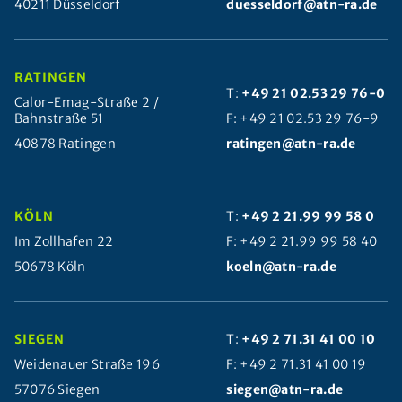
40211 Düsseldorf
duesseldorf@atn-ra.de
RATINGEN
T:
+49 21 02.53 29 76-0
Calor-Emag-Straße 2 /
Bahnstraße 51
F: +49 21 02.53 29 76-9
40878 Ratingen
ratingen@atn-ra.de
KÖLN
T:
+49 2 21.99 99 58 0
Im Zollhafen 22
F: +49 2 21.99 99 58 40
50678 Köln
koeln@atn-ra.de
SIEGEN
T:
+49 2 71.31 41 00 10
Weidenauer Straße 196
F: +49 2 71.31 41 00 19
57076 Siegen
siegen@atn-ra.de