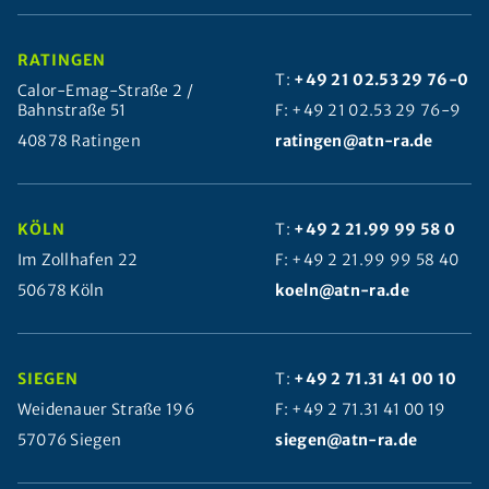
RATINGEN
T:
+49 21 02.53 29 76-0
Calor-Emag-Straße 2 /
Bahnstraße 51
F: +49 21 02.53 29 76-9
40878 Ratingen
ratingen@atn-ra.de
KÖLN
T:
+49 2 21.99 99 58 0
Im Zollhafen 22
F: +49 2 21.99 99 58 40
50678 Köln
koeln@atn-ra.de
SIEGEN
T:
+49 2 71.31 41 00 10
Weidenauer Straße 196
F: +49 2 71.31 41 00 19
57076 Siegen
siegen@atn-ra.de