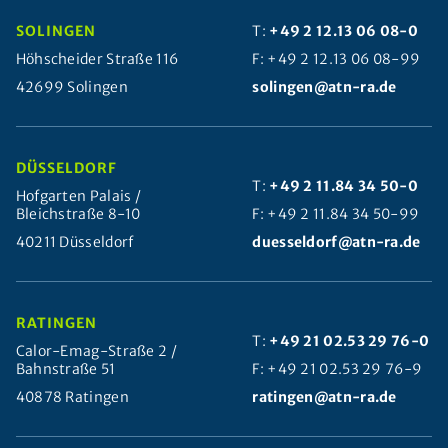
SOLINGEN
T:
+49 2 12.13 06 08-0
Höhscheider Straße 116
F: +49 2 12.13 06 08-99
42699 Solingen
solingen@atn-ra.de
DÜSSELDORF
T:
+49 2 11.84 34 50-0
Hofgarten Palais /
Bleichstraße 8-10
F: +49 2 11.84 34 50-99
40211 Düsseldorf
duesseldorf@atn-ra.de
RATINGEN
T:
+49 21 02.53 29 76-0
Calor-Emag-Straße 2 /
Bahnstraße 51
F: +49 21 02.53 29 76-9
40878 Ratingen
ratingen@atn-ra.de