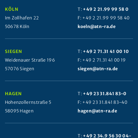
KÖLN
T:
+49 2 21.99 99 58 0
Im Zollhafen 22
F: +49 2 21.99 99 58 40
50678 Köln
koeln@atn-ra.de
SIEGEN
T:
+49 2 71.31 41 00 10
Weidenauer Straße 196
F: +49 2 71.31 41 00 19
57076 Siegen
siegen@atn-ra.de
HAGEN
T:
+49 23 31.841 83-0
Hohenzollernstraße 5
F: +49 23 31.841 83-40
58095 Hagen
hagen@atn-ra.de
T:
+49 2 34.9 56 30 04-