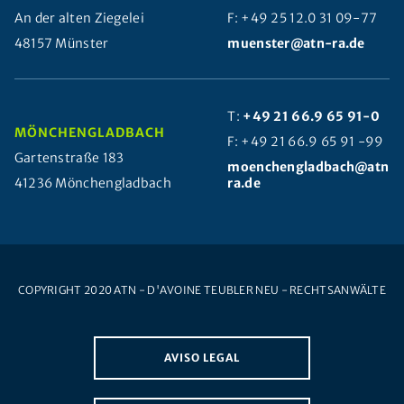
An der alten Ziegelei
F: +49 25 12.0 31 09-77
48157 Münster
muenster@atn-ra.de
T:
+49 21 66.9 65 91-0
MÖNCHENGLADBACH
F: +49 21 66.9 65 91 -99
Gartenstraße 183
moenchengladbach@atn-
41236 Mönchengladbach
ra.de
COPYRIGHT 2020 ATN - D'AVOINE TEUBLER NEU - RECHTSANWÄLTE
AVISO LEGAL