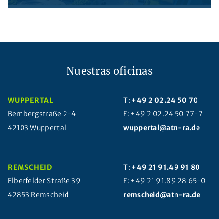
Nuestras oficinas
WUPPERTAL
T:
+49 2 02.24 50 70
Bembergstraße 2-4
F: +49 2 02.24 50 77-7
42103 Wuppertal
wuppertal@atn-ra.de
REMSCHEID
T:
+49 21 91.49 91 80
Elberfelder Straße 39
F: +49 21 91.89 28 65-0
42853 Remscheid
remscheid@atn-ra.de