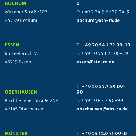
BOCHUM
0
Wittener Straße 102
F: +49 2 34.9 56 30 04-9
44789 Bochum
bochum@atn-ra.de
ESSEN
T:
+49 20 54.1 22 00-10
Im Teelbruch 55
F: +49 20 54.1 22 00-29
45219 Essen
essen@atn-ra.de
T:
+49 20 87.7 89 09-
OBERHAUSEN
90
Kirchhellener Straße 269
F: +49 20 87.7 90-99
46145 Oberhausen
oberhausen@atn-ra.de
MÜNSTER
T:
+49 25 12.0 31 09-0